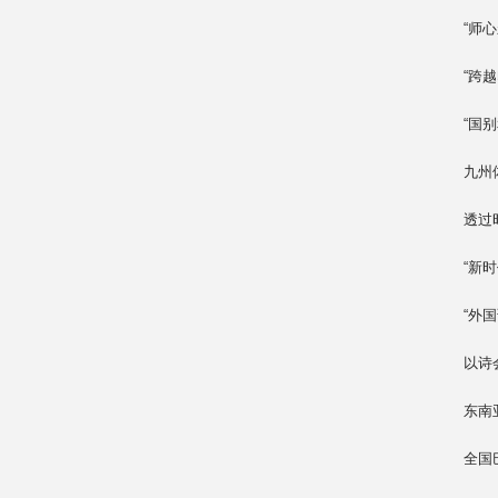
“师
“跨
“国
九州
透过
“新
“外
以诗
东南
全国