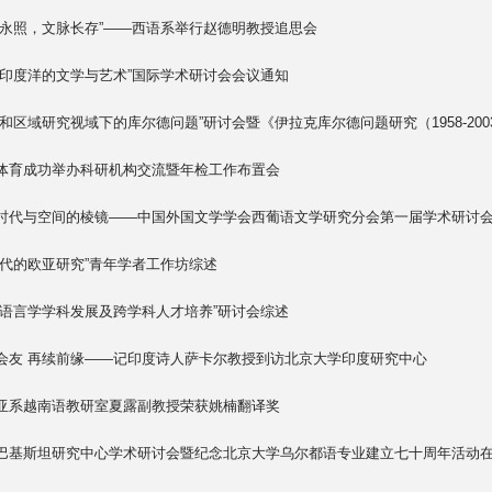
心永照，文脉长存”——西语系举行赵德明教授追思会
越印度洋的文学与艺术”国际学术研讨会会议通知
别和区域研究视域下的库尔德问题”研讨会暨《伊拉克库尔德问题研究（1958-20
体育成功举办科研机构交流暨年检工作布置会
时代与空间的棱镜——中国外国文学学会西葡语文学研究分会第一届学术研讨
时代的欧亚研究”青年学者工作坊综述
国语言学学科发展及跨学科人才培养”研讨会综述
会友 再续前缘——记印度诗人萨卡尔教授到访北京大学印度研究中心
亚系越南语教研室夏露副教授荣获姚楠翻译奖
巴基斯坦研究中心学术研讨会暨纪念北京大学乌尔都语专业建立七十周年活动