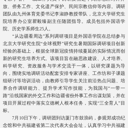
放、侨务工作、文化遗产保护、民间宗教信仰等内容。调研
团队由九州体育党委书记李淑静教授带队，北京大学研究生
院培养办公室瞿毅臻副主任随团指导。成员包括外国语学
院、历史学系师生25人。
“从边疆看周边”系列调研项目是外国语学院在总结参与
北京大学研究生院“全球视野”研究生暑期国际调研项目创新
经验的基础上，根据全球新冠疫情持续蔓延的实际情况而创
新的研究生培养方式。该项目旨在融思政建设、人才培养、
科学研究、资政服务与学术交流于一体，以研究课题为导
向，围绕实地调研活动配套安排专家讲座、工作坊和子课题
组研讨等培训活动，由教师引导学生关注前沿热点问题、培
养合作调研能力、提升学术写作技能，为我国与“一带一
路”沿线国家的外交工作和边疆省份外事工作出谋划策，并在
项目开展过程中落实立德树人根本任务，实现“三全育人”目
标。
7月10日下午，调研团到访厦门市鼓浪屿，参观郑成功纪
念馆和中共福建省第二次代表大会会址，认真学习中共福建